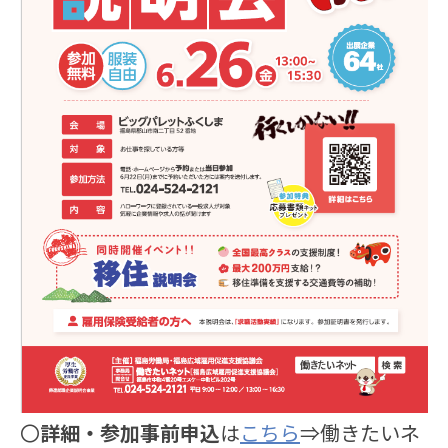
〇
詳細・参加事前申込
は
こちら
⇒働きたいネ